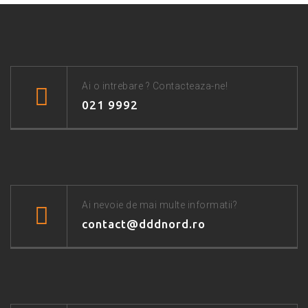
Ai o intrebare ? Contacteaza-ne!
021 9992
Ai nevoie de mai multe informatii?
contact@dddnord.ro